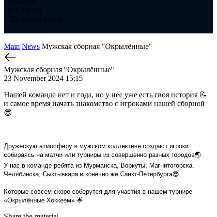
Monolith
Ме
0:1
0:0
2:0
1:
The match is over
Th
Main
News
Мужская сборная "Окрылённые"
Мужская сборная "Окрылённые"
23 November 2024 15:15
Нашей команде нет и года, но у нее уже есть своя история 📝
и самое время начать знакомство с игроками нашей сборной
😎
Дружескую атмосферу в мужском коллективе создают игроки
собираясь на матчи или турниры из совершенно разных городов🌏
У нас в команде ребята из Мурманска, Воркуты, Магнитогорска,
Челябинска, Сыктывкара и конечно же Санкт-Петербурга😎
Которые совсем скоро соберутся для участия в нашем турнире
«Окрылённые Хоккеем» 🌟
Share the material