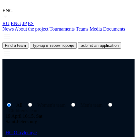
ENG
RU
ENG
JP
ES
News
About the project
Tournaments
Teams
Media
Documents
Find a team
Турнир в твоем городе
Submit an application
All
Women's team
Men's team
Children's team
19 April 16:15, Sat
Saint-Petersburg
HC Okrylennye