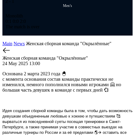
2
- 1
Men’s
Monolith
0:1
0:0
2:0
The match is over
Main
News
Женская сборная команда "Окрылённые"
Женская сборная команда "Окрылённые"
24 May 2025 13:00
Основана 2 марта 2023 года 🐣
с момента основания состав команды практически не
изменился, немного пополнился новыми игроками 🤗 но
большая часть девушек в команде с первых дней 💞
Идея создания сборной команды была в том, чтобы дать возможность
девушкам объединенным любовью к хоккею и путешествиям 🥰
вырваться из повседневной суеты посещая тренировки в Санкт-
Петербурге, а также принимая участие в совместных выездах на
различные турниры по России и за её пределами 🌎✈️ оставить все