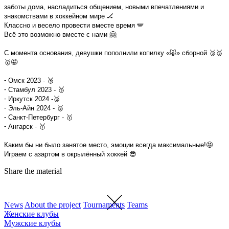
заботы дома, насладиться общением, новыми впечатлениями и
знакомствами в хоккейном мире 🏒
Классно и весело провести вместе время 🪽
Всё это возможно вместе с нами 🤗
С момента основания, девушки пополнили копилку «🐷» сборной 🥉🥈
🥇🤩
⁃ Омск 2023 - 🥉
⁃ Стамбул 2023 - 🥉
⁃ Иркутск 2024 -🥈
⁃ Эль-Айн 2024 - 🥈
⁃ Санкт-Петербург - 🥇
⁃ Ангарск - 🥇
Каким бы ни было занятое место, эмоции всегда максимальные!🤩
Играем с азартом в окрылённый хоккей 😎
Share the material
News
About the project
Tournaments
Teams
Женские клубы
Мужские клубы